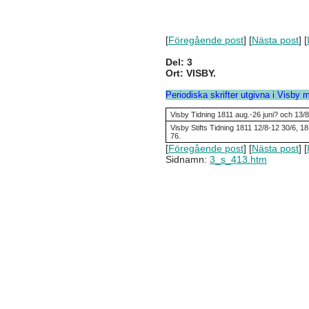
[
Föregående post
] [
Nästa post
] [
Del: 3
Ort: VISBY.
Periodiska skrifter utgivna i Visby
Visby Tidning 1811 aug.-26 juni? och 13/8
Visby Stifts Tidning 1811 12/8-12 30/6, 1
76.
[
Föregående post
] [
Nästa post
] [
Sidnamn:
3_s_413.htm