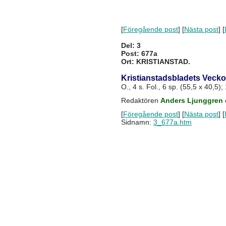
[
Föregående post
] [
Nästa post
] [
Del: 3
Post: 677a
Ort: KRISTIANSTAD.
Kristianstadsbladets Veck
O., 4 s. Fol., 6 sp. (55,5 x 40,5); 1
Redaktören
Anders Ljunggren
[
Föregående post
] [
Nästa post
] [
Sidnamn:
3_677a.htm