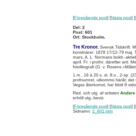
[
Föregående post
] [
Nästa post
] [
Del: 2
Post: 601
Ort: Stockholm.
Tre Kronor.
Svensk Tidskrift. M
konstnärer. 1878 17/12-79 maj. T
mars, A. L. Normans boktr.-aktie
april. Fr. i profnr, därefter ant. M
fotolitografi (G. v. Rosens »Målet
1 m., 16 à 20 s. st. 8:o., 2-sp. (2
profnumret, utkommo häråt; det 
Vegas återkomst, har blott 8 sido
Red. och utg. af artisten
Anders
erhöll utg.-bevis.
[
Föregående post
] [
Nästa post
] [
Sidnamn:
2_601.htm