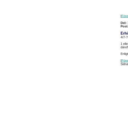
[
Före
Del: 
Post
Erhi
4/7-?
1 ell
däref
Enlig
[
Före
Sidn