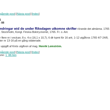
gående post
] [
Nästa post
] [
Index
]
1
: 88
ndringar wid de under Riksdagen utkomne skrifter
rörande det almänna. 1765
. Stockholm, Kongl. Finska Boktryckeriet, 1765. Fr. o. Ant.
er flere nr i veckan; 8 s. 4:o (16,1 x 10,7); 6 dlr kpmt för 16 ark; 1-12 utgåfvos 1765 4/7-24/8,
ter nr 13-16 på en gång odaterade.
t uppgift af Knös utgifven af mag.
Henrik Lemström.
gående post
] [
Nästa post
] [
Index
]
amn:
1_88.htm